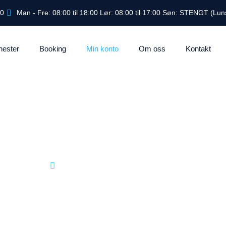
40
Man - Fre: 08:00 til 18:00 Lør: 08:00 til 17:00 Søn: STENGT (Luns
nester
Booking
Min konto
Om oss
Kontakt
Min konto
Hjem
Min konto