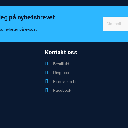
deg på nyhetsbrevet
 og nyheter på e-post
Kontakt oss
Bestill tid
Ring oss
Finn veien hit
Facebook