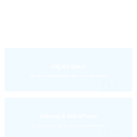
Vår arbetsprocess
Lorem ipsum dolor sit amet, consectetur adipiscing elit, sed do
eiusmod tempor incididunt ut labore et dolore magna aliqua erat
libero condimentum metus.
Välj din tjänst
Se våra bilvårdsalternativ och välj tjänst.
01.
Bokning & Bekräftelse
Du boka och får en snabb bekräftelse.
02.