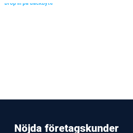
Drop in på däckbyte
Skall du byta däck?
Nu är det drop in på däckbyte. Ingen tid behöver bokas.
Nöjda företagskunder