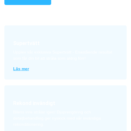
Supertvätt
Upplev vår exklusiva Supertvätt - Enastående resultat
som får din bil att stråla som aldrig förr!
Läs mer
Rekond invändigt
Bilens inre strålar igen! Djuprengöring och
detaljbehandling ger nyskick med vår invändiga
rekonditionering.