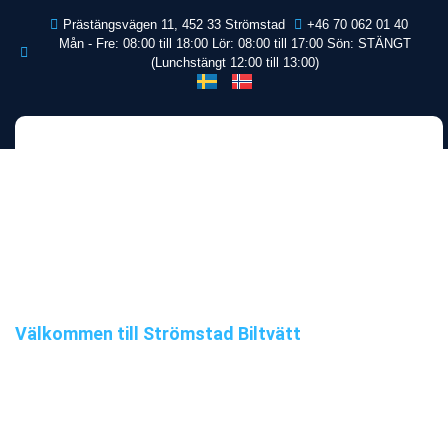
Prästängsvägen 11, 452 33 Strömstad
+46 70 062 01 40
Mån - Fre: 08:00 till 18:00 Lör: 08:00 till 17:00 Sön: STÄNGT
(Lunchstängt 12:00 till 13:00)
Välkommen till Strömstad Biltvätt
Förbättra din bils
livslängd: Tvätta