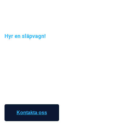
Hyr en släpvagn!
Nu kan du hyra
släpvagn hos oss
Vi har nu en egen släpvagn för bilbärgning som du kan
hyra för
endast 1500 kr/dygn (inkl. moms)
.
Ring oss för att boka tid!
Kontakta oss