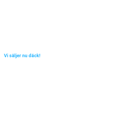
Vi säljer nu däck!
Nu kan du köpa däck
Nu kan du köpa däck hos oss på Strömstad Biltvätt