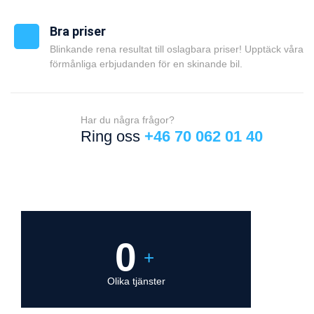
Bra priser
Blinkande rena resultat till oslagbara priser! Upptäck våra
förmånliga erbjudanden för en skinande bil.
Har du några frågor?
Ring oss
+46 70 062 01 40
0
+
Olika tjänster