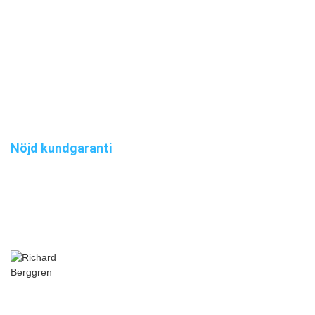
Nöjd kundgaranti
Alltid nöjd kund
Richard Berggren
Detta är mycket bra och billigt också!