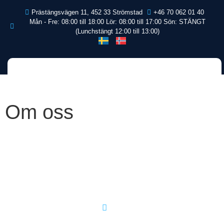
Prästängsvägen 11, 452 33 Strömstad
+46 70 062 01 40
Mån - Fre: 08:00 till 18:00 Lör: 08:00 till 17:00 Sön: STÄNGT
(Lunchstängt 12:00 till 13:00)
Om oss
Om oss
Hem
Om oss