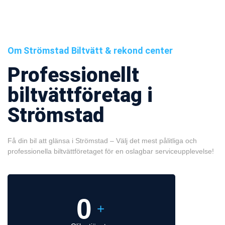
Om Strömstad Biltvätt & rekond center
Professionellt
biltvättföretag i
Strömstad
Få din bil att glänsa i Strömstad – Välj det mest pålitliga och
professionella biltvättföretaget för en oslagbar serviceupplevelse!
0
+