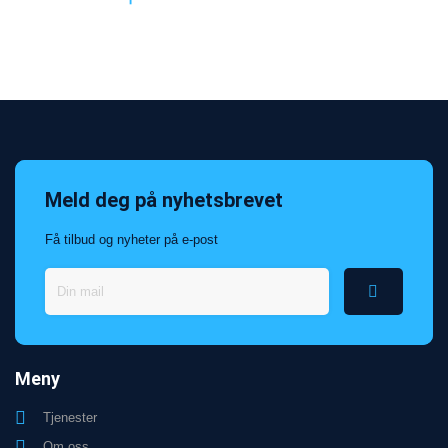
Nöjda kunder
Meld deg på nyhetsbrevet
Få tilbud og nyheter på e-post
Meny
Tjenester
Om oss