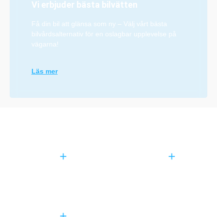
Vi erbjuder bästa bilvätten
Få din bil att glänsa som ny – Välj vårt bästa
bilvårdsalternativ för en oslagbar upplevelse på
vägarna!
Läs mer
0
0
+
+
Bilar tvättade
Olika tjänster
0
+