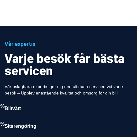
Vår expertis
Varje besök får bästa
servicen
Vår oslagbara expertis ger dig den ultimata servicen vid varje
besök – Upplev enastående kvalitet och omsorg för din bil!
0%
Biltvätt
7%
Sitsrengöring