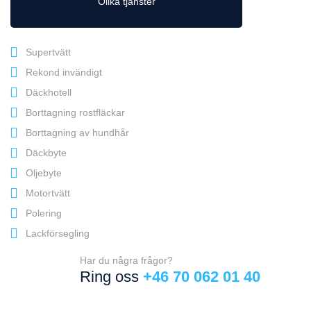
Olika tjänster
Supertvätt
Rekond invändigt
Däckhotell
Borttagning rostfläckar
Borttagning av hundhår
Däckbyte
Oljebyte
Motortvätt
Polering
Lackförsegling
Har du några frågor?
Ring oss
+46 70 062 01 40