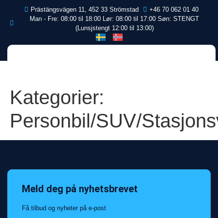
Prästängsvägen 11, 452 33 Strömstad
+46 70 062 01 40
Man - Fre: 08:00 til 18:00 Lør: 08:00 til 17:00 Søn: STENGT
(Lunsjstengt 12:00 til 13:00)
Kategorier:
Personbil/SUV/Stasjon
Meld deg på nyhetsbrevet
Få tilbud og nyheter på e-post