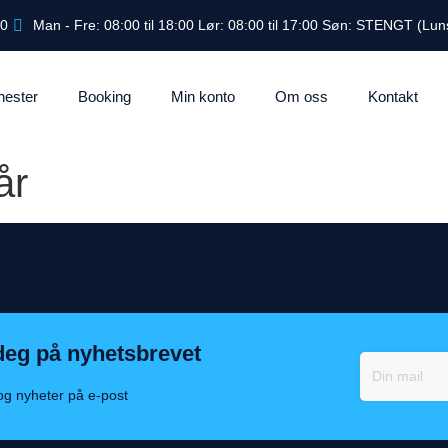
40
Man - Fre: 08:00 til 18:00 Lør: 08:00 til 17:00 Søn: STENGT (Luns
nester
Booking
Min konto
Om oss
Kontakt
år
deg på nyhetsbrevet
 og nyheter på e-post