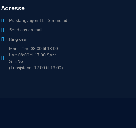
Adresse
Prästängvägen 11 , Strömstad
Send oss en mail
Ring oss
Man - Fre: 08:00 til 18:00
Lør: 08:00 til 17:00 Søn:
STENGT
(Lunsjstengt 12:00 til 13:00)