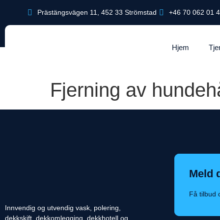
Prästängsvägen 11, 452 33 Strömstad
+46 70 062 01 
Hjem
Tje
Fjerning av hundeh
Meld 
Få tilbud
Innvendig og utvendig vask, polering,
dekkskift, dekkomlegging, dekkhotell og