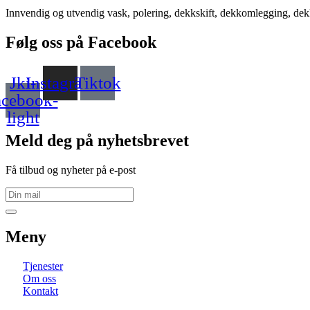
Innvendig og utvendig vask, polering, dekkskift, dekkomlegging, dekkh
Følg oss på Facebook
Jki-
Instagram
Tiktok
acebook-
light
Meld deg på nyhetsbrevet
Få tilbud og nyheter på e-post
Meny
Tjenester
Om oss
Kontakt